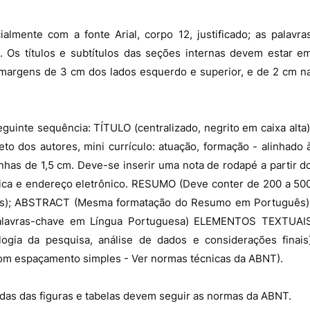
almente com a fonte Arial, corpo 12, justificado; as palavra
o. Os títulos e subtítulos das seções internas devem estar e
 margens de 3 cm dos lados esquerdo e superior, e de 2 cm n
uinte sequência: TÍTULO (centralizado, negrito em caixa alta)
os autores, mini currículo: atuação, formação - alinhado 
inhas de 1,5 cm. Deve-se inserir uma nota de rodapé a partir d
ica e endereço eletrônico. RESUMO (Deve conter de 200 a 50
ras); ABSTRACT (Mesma formatação do Resumo em Português)
alavras-chave em Língua Portuguesa) ELEMENTOS TEXTUAI
logia da pesquisa, análise de dados e considerações finais
om espaçamento simples - Ver normas técnicas da ABNT).
endas das figuras e tabelas devem seguir as normas da ABNT.