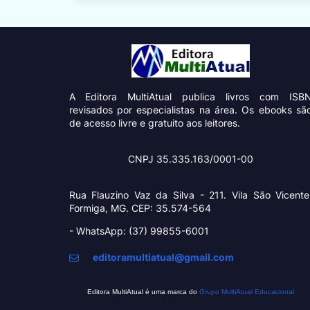
A Editora MultiAtual
publica livros com ISB
revisados por especialistas na área. Os ebooks sã
de acesso livre e gratuito aos leitores.
CNPJ 35.335.163/0001-00
Rua Flauzino Vaz da Silva - 211.
Vila São Vicente
Formiga, MG. CEP: 35.574-564
- WhatsApp: (37) 99855-6001
editoramultiatual@gmail.com
Editora MultiAtual é uma marca do
Grupo MultiAtual Educacional