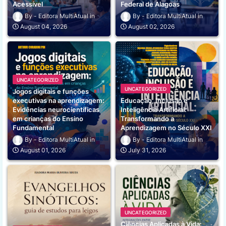
Acessível
Federal de Alagoas
Editora MultiAtual
Editora MultiAtual
August 04, 2026
August 02, 2026
UNCATEGORIZED
UNCATEGORIZED
Jogos digitais e funções
executivas na aprendizagem:
Educação, Inclusão e
Evidências neurocientíficas
Inteligência Artificial:
em crianças do Ensino
Transformando a
Fundamental
Aprendizagem no Século XXI
Editora MultiAtual
Editora MultiAtual
August 01, 2026
July 31, 2026
UNCATEGORIZED
Ciências Aplicadas à Vida: