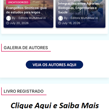
UNCATEGORIZED
Integrações entre Agrárias,
Evangelhos Sinóticos: guia
Biológicas, Engenharias e
de estudos para leigos
Saúde
Editora MultiAtual
Editora MultiAtual
July 20, 2026
July 16, 2026
GALERIA DE AUTORES
LIVRO REGISTRADO