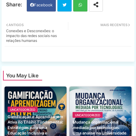
Facebook
Twi
Wh
ANTIGOS
MAIS RECENTES
Conexões e Desconexões: o
tter
ats
impacto das redes sociais nas
relações humanas
app
You May Like
UNCATEGORIZED
UNCATEGORIZED
Gamificação e Aprendizagem
Ativa no Ensino Fundamental:
Mudança organizacional
Estratégias para uma
mediada por tecnologias:
Educação Inclusiva e
Uma análise na Universidade