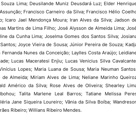
 Souza Lima; Deusilande Muniz Deusdará Luz; Elder Henriqu
 Assunção; Francisco Carneiro da Silva; Francisco Hélio Coelh
; Icaro Jael Mendonça Moura; Iran Alves da Silva; Jadson d
onas Martins de Lima Filho; José Alysson de Almeida Lima; Jos
line da Cunha Lima; Joselma Gomes dos Santos Silva; Josian
Santos; Joyce Vieira de Sousa; Júnior Pereira de Souza; Kadj
sa Fernanda Nunes da Conceição; Laylles Costa Araújo; Leidian
ade; Lucas Maceratesi Enjiu; Lucas Venicius Silva Cavalcante
Vinícius Lopes; Maria Luana de Sousa; Maria Neuman Santos
o de Almeida; Miriam Alves de Lima; Neliane Marinho Queiro
ald Américo da Silva; Rose Alves de Oliveira; Shearley Lim
 Mbohou; Talita Marlene Leal Barros; Tatiane Melissa Pere
éria Jane Siqueira Loureiro; Vânia da Silva Boíba; Wandreso
es Ribeiro; Willians Ribeiro Mendes.