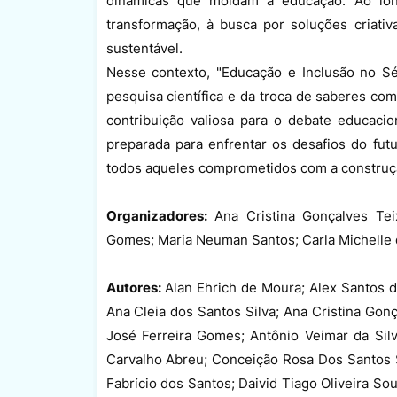
dinâmicas que moldam a educação. Ao long
transformação, à busca por soluções criati
sustentável.
Nesse contexto, "Educação e Inclusão no Sé
pesquisa científica e da troca de saberes co
contribuição valiosa para o debate educaci
preparada para enfrentar os desafios do futu
todos aqueles comprometidos com a construçã
Organizadores:
Ana Cristina Gonçalves Teix
Gomes; Maria Neuman Santos; Carla Michelle d
Autores:
Alan Ehrich de Moura; Alex Santos de
Ana Cleia dos Santos Silva; Ana Cristina Gonç
José Ferreira Gomes; Antônio Veimar da Silva
Carvalho Abreu; Conceição Rosa Dos Santos Si
Fabrício dos Santos; Daivid Tiago Oliveira So