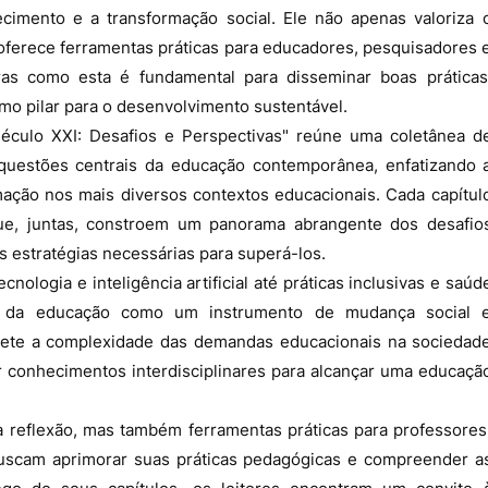
imento e a transformação social. Ele não apenas valoriza 
oferece ferramentas práticas para educadores, pesquisadores 
ras como esta é fundamental para disseminar boas práticas
mo pilar para o desenvolvimento sustentável.
éculo XXI: Desafios e Perspectivas" reúne uma coletânea d
questões centrais da educação contemporânea, enfatizando 
mação nos mais diversos contextos educacionais. Cada capítul
que, juntas, constroem um panorama abrangente dos desafio
 estratégias necessárias para superá-los.
ologia e inteligência artificial até práticas inclusivas e saúd
al da educação como um instrumento de mudança social 
lete a complexidade das demandas educacionais na sociedad
r conhecimentos interdisciplinares para alcançar uma educaçã
a reflexão, mas também ferramentas práticas para professores
uscam aprimorar suas práticas pedagógicas e compreender a