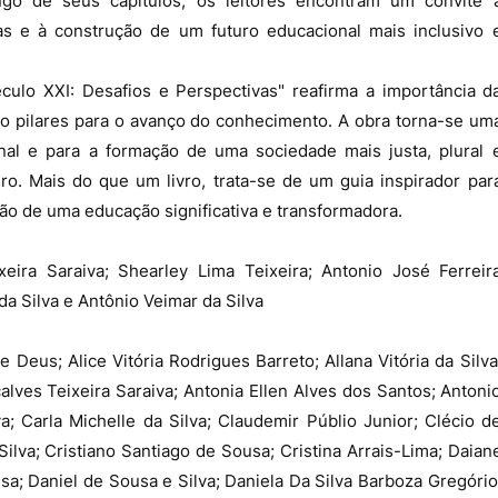
o de seus capítulos, os leitores encontram um convite 
vas e à construção de um futuro educacional mais inclusivo 
culo XXI: Desafios e Perspectivas" reafirma a importância d
mo pilares para o avanço do conhecimento. A obra torna-se um
onal e para a formação de uma sociedade mais justa, plural 
ro. Mais do que um livro, trata-se de um guia inspirador par
o de uma educação significativa e transformadora.
eira Saraiva; Shearley Lima Teixeira; Antonio José Ferreir
a Silva e Antônio Veimar da Silva
 Deus; Alice Vitória Rodrigues Barreto; Allana Vitória da Silva
alves Teixeira Saraiva; Antonia Ellen Alves dos Santos; Antoni
; Carla Michelle da Silva; Claudemir Públio Junior; Clécio d
lva; Cristiano Santiago de Sousa; Cristina Arrais-Lima; Daian
usa; Daniel de Sousa e Silva; Daniela Da Silva Barboza Gregório