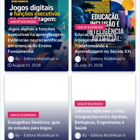
UNCATEGORIZED
UNCATEGORIZED
Jogos digitais e funções
executivas na aprendizagem:
Educação, Inclusão e
Evidências neurocientíficas
Inteligência Artificial:
em crianças do Ensino
Transformando a
Fundamental
Aprendizagem no Século XXI
Editora MultiAtual
Editora MultiAtual
August 01, 2026
July 31, 2026
UNCATEGORIZED
Ciências Aplicadas à Vida:
UNCATEGORIZED
Integrações entre Agrárias,
Evangelhos Sinóticos: guia
Biológicas, Engenharias e
de estudos para leigos
Saúde
Editora MultiAtual
Editora MultiAtual