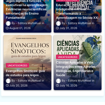
Jogos digitais e funções
executivas na aprendizagem:
Educação, Inclusão e
Evidências neurocientíficas
Inteligência Artificial:
em crianças do Ensino
Transformando a
Fundamental
Aprendizagem no Século XXI
Editora MultiAtual
Editora MultiAtual
August 01, 2026
July 31, 2026
UNCATEGORIZED
Ciências Aplicadas à Vida:
UNCATEGORIZED
Integrações entre Agrárias,
Evangelhos Sinóticos: guia
Biológicas, Engenharias e
de estudos para leigos
Saúde
Editora MultiAtual
Editora MultiAtual
July 20, 2026
July 16, 2026