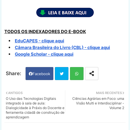
TODOS OS INDEXADORES DO E-BOOK
EduCAPES - clique aqui
Câmara Brasileira do Livro (CBL) - clique aqui
Google Scholar - clique aqui
Facebook
Twi
Wh
ANTIGOS
MAIS RECENTES
O Uso das Tecnologias Digitais
Ciências Agrárias em Foco: uma
tter
ats
integrado à sala de aula:
Visão Multi e Interdisciplinar -
Dialogicidade à Práxis do Docente e
Volume 2
ferramenta cidadã de construção de
app
aprendizagem