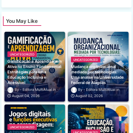
You May Like
UNCATEGORIZED
UNCATEGORIZED
Gamificação e Aprendizagem
Ativa no Ensino Fundamental:
Mudança organizacional
Estratégias para uma
mediada por tecnologias:
Educação Inclusiva e
Uma análise na Universidade
Acessível
Federal de Alagoas
Editora MultiAtual
Editora MultiAtual
August 04, 2026
August 02, 2026
UNCATEGORIZED
UNCATEGORIZED