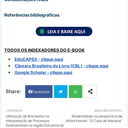
Referências bibliográficas
TODOS OS INDEXADORES DO E-BOOK
EduCAPES - clique aqui
Câmara Brasileira do Livro (CBL) - clique aqui
Google Scholar - clique aqui
Facebook
Twi
Wh
ANTIGOS
MAIS RECENTES
Utilização de Bioclastos na
Modernidade na perspectiva de
tter
ats
interpretação de Processos
Ailton Krenak: “O Caso de Mariana”
Sedimentares na região Estuarina do