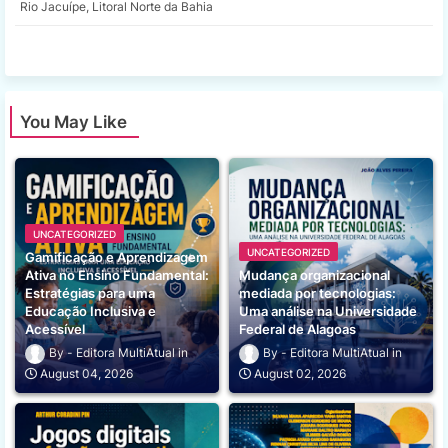
Rio Jacuípe, Litoral Norte da Bahia
app
You May Like
UNCATEGORIZED
UNCATEGORIZED
Gamificação e Aprendizagem
Ativa no Ensino Fundamental:
Mudança organizacional
Estratégias para uma
mediada por tecnologias:
Educação Inclusiva e
Uma análise na Universidade
Acessível
Federal de Alagoas
Editora MultiAtual
Editora MultiAtual
August 04, 2026
August 02, 2026