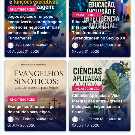
UNCATEGORIZED
UNCATEGORIZED
Jogos digitais e funções
executivas na aprendizagem:
Educação, Inclusão e
Evidências neurocientíficas
Inteligência Artificial:
em crianças do Ensino
Transformando a
Fundamental
Aprendizagem no Século XXI
Editora MultiAtual
Editora MultiAtual
August 01, 2026
July 31, 2026
UNCATEGORIZED
Ciências Aplicadas à Vida:
UNCATEGORIZED
Integrações entre Agrárias,
Evangelhos Sinóticos: guia
Biológicas, Engenharias e
de estudos para leigos
Saúde
Editora MultiAtual
Editora MultiAtual
July 20, 2026
July 16, 2026