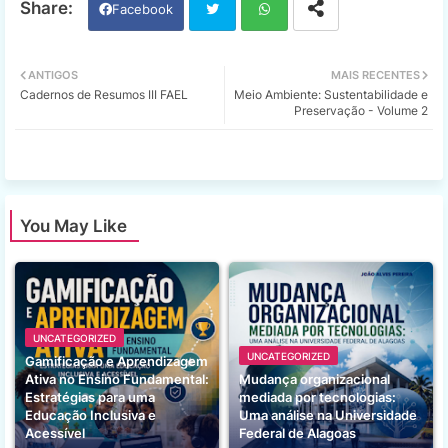
Facebook
Twi
Wh
ANTIGOS
MAIS RECENTES
Cadernos de Resumos III FAEL
Meio Ambiente: Sustentabilidade e
tter
ats
Preservação - Volume 2
app
You May Like
UNCATEGORIZED
UNCATEGORIZED
Gamificação e Aprendizagem
Ativa no Ensino Fundamental:
Mudança organizacional
Estratégias para uma
mediada por tecnologias:
Educação Inclusiva e
Uma análise na Universidade
Acessível
Federal de Alagoas