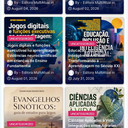
Editora MultiAtual
Editora MultiAtual
August 04, 2026
August 02, 2026
UNCATEGORIZED
UNCATEGORIZED
Jogos digitais e funções
executivas na aprendizagem:
Educação, Inclusão e
Evidências neurocientíficas
Inteligência Artificial:
em crianças do Ensino
Transformando a
Fundamental
Aprendizagem no Século XXI
Editora MultiAtual
Editora MultiAtual
August 01, 2026
July 31, 2026
UNCATEGORIZED
Ciências Aplicadas à Vida:
UNCATEGORIZED
Integrações entre Agrárias,