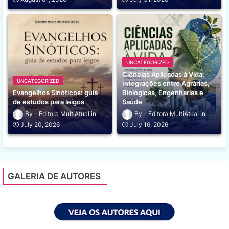
UNCATEGORIZED
Ciências Aplicadas à Vida:
UNCATEGORIZED
Integrações entre Agrárias,
Evangelhos Sinóticos: guia
Biológicas, Engenharias e
de estudos para leigos
Saúde
Editora MultiAtual
Editora MultiAtual
July 20, 2026
July 16, 2026
GALERIA DE AUTORES