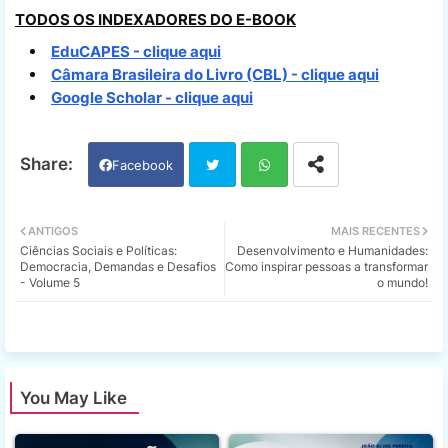
TODOS OS INDEXADORES DO E-BOOK
EduCAPES - clique aqui
Câmara Brasileira do Livro (CBL) - clique aqui
Google Scholar - clique aqui
Facebook
Twi
Wh
ANTIGOS
MAIS RECENTES
Ciências Sociais e Políticas:
Desenvolvimento e Humanidades:
tter
ats
Democracia, Demandas e Desafios
Como inspirar pessoas a transformar
- Volume 5
o mundo!
app
You May Like