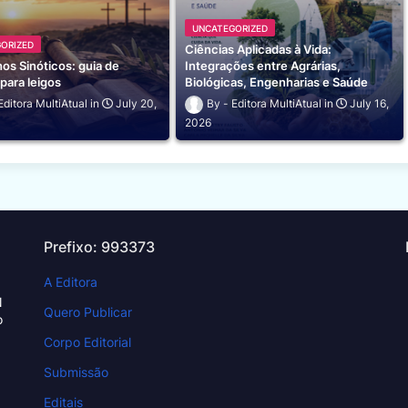
UNCATEGORIZED
ORIZED
Ciências Aplicadas à Vida:
os Sinóticos: guia de
Integrações entre Agrárias,
para leigos
Biológicas, Engenharias e Saúde
Editora MultiAtual
July 20,
Editora MultiAtual
July 16,
2026
Prefixo: 993373
A Editora
N
Quero Publicar
o
Corpo Editorial
Submissão
Editais