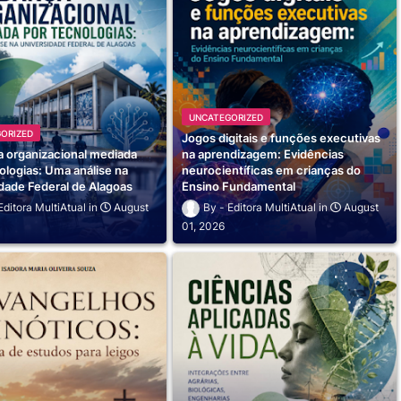
UNCATEGORIZED
ORIZED
Jogos digitais e funções executivas
 organizacional mediada
na aprendizagem: Evidências
ologias: Uma análise na
neurocientíficas em crianças do
dade Federal de Alagoas
Ensino Fundamental
Editora MultiAtual
August
Editora MultiAtual
August
01, 2026