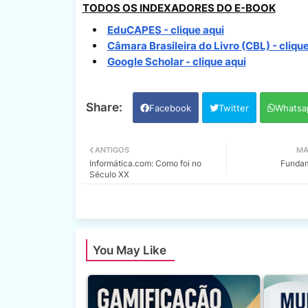
TODOS OS INDEXADORES DO E-BOOK
EduCAPES - clique aqui
Câmara Brasileira do Livro (CBL) - clique
Google Scholar - clique aqui
Facebook
Twitter
Whatsa
ANTIGOS
MA
Informática.com: Como foi no
Fundam
Século XX
You May Like