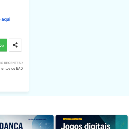
 aqui
pp
IS RECENTES
entos de EAD