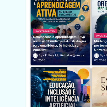
UNCATEGORIZED
UNCATEG
Gamificação e Aprendizagem Ativa
no Ensino Fundamental: Estratégias
Mudança
para uma Educação Inclusiva e
por tecn
Acessível
Universi
Editora MultiAtual
August
04, 2026
02, 2026