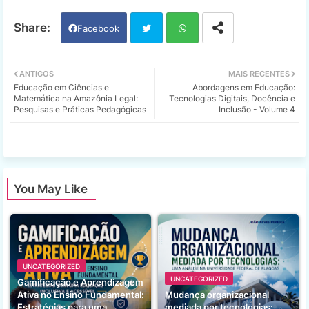
Facebook
Twi
Wh
ANTIGOS
MAIS RECENTES
Educação em Ciências e
Abordagens em Educação:
tter
ats
Matemática na Amazônia Legal:
Tecnologias Digitais, Docência e
Pesquisas e Práticas Pedagógicas
Inclusão - Volume 4
app
You May Like
UNCATEGORIZED
UNCATEGORIZED
Gamificação e Aprendizagem
Ativa no Ensino Fundamental:
Mudança organizacional
Estratégias para uma
mediada por tecnologias: