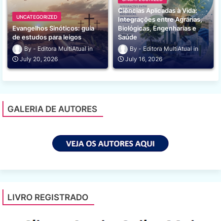
Ciências Aplicadas à Vida:
UNCATEGORIZED
Integrações entre Agrárias,
Evangelhos Sinóticos: guia
Biológicas, Engenharias e
de estudos para leigos
Saúde
Editora MultiAtual
Editora MultiAtual
July 20, 2026
July 16, 2026
GALERIA DE AUTORES
LIVRO REGISTRADO