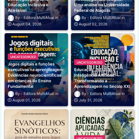
Educação Inclusiva e
Uma análise na Universidade
Acessível
Federal de Alagoas
Editora MultiAtual
Editora MultiAtual
August 04, 2026
August 02, 2026
UNCATEGORIZED
UNCATEGORIZED
Jogos digitais e funções
executivas na aprendizagem:
Educação, Inclusão e
Evidências neurocientíficas
Inteligência Artificial:
em crianças do Ensino
Transformando a
Fundamental
Aprendizagem no Século XXI
Editora MultiAtual
Editora MultiAtual
August 01, 2026
July 31, 2026
UNCATEGORIZED