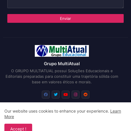
Grupo MultiAtual
O GRUPO MULTIATUAL possui Soluções Educacionais e
Editoriais preparadas para constituir uma trajetória sólida com
base em valores éticos e morais.
Our website uses cookies to enhance your experience.
Learn
Início
Sobre
Submissões
Editais
More
Design by -
Free Blogger Templates
| Distributed by
Blogger
Accept !